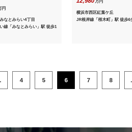
12,980
万円
万円
横浜市西区紅葉ケ丘
みなとみらい4丁目
JR根岸線「桜木町」駅 徒歩6
い線「みなとみらい」駅 徒歩1
.
4
5
6
7
8