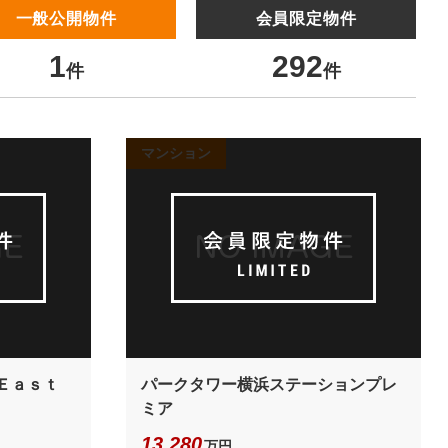
一般公開物件
会員限定物件
1
292
件
件
マンション
 Ｅａｓｔ
パークタワー横浜ステーションプレ
ミア
13,280
万円