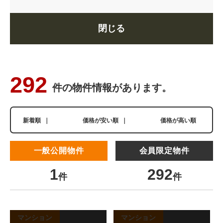
閉じる
292
件の物件情報があります。
新着順
｜
価格が安い順
｜
価格が高い順
一般公開物件
会員限定物件
1
292
件
件
マンション
マンション