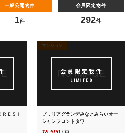
一般公開物件
会員限定物件
1
292
件
件
マンション
ＯＲＥＳＩ
ブリリアグランデみなとみらいオー
シャンフロントタワー
18,500
万円