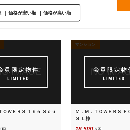
順
｜
価格が安い順
｜
価格が高い順
マンション
ＴＯＷＥＲＳ ｔｈｅ Ｓｏｕ
Ｍ．Ｍ．ＴＯＷＥＲＳ Ｆ
Ｓ Ｌ棟
18,500
万円
万円