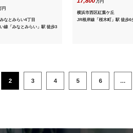
17,800
万円
万円
横浜市西区紅葉ケ丘
みなとみらい4丁目
JR根岸線「桜木町」駅 徒歩6
い線「みなとみらい」駅 徒歩3
2
3
4
5
6
...