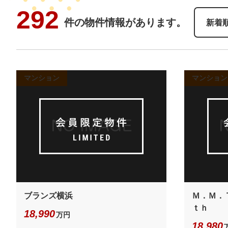
292
件の物件情報があります。
新着
マンション
マンション
ブランズ横浜
Ｍ．Ｍ．
ｔｈ
18,990
万円
18,980