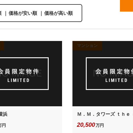
順
｜
価格が安い順
｜
価格が高い順
マンション
横浜
Ｍ．Ｍ．タワーズ ｔｈｅ
20,500
万円
万円