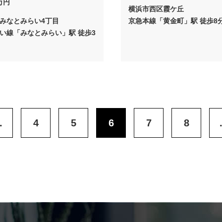
万円
横浜市西区霞ケ丘
みなとみらい4丁目
京急本線「黄金町」駅 徒歩8
い線「みなとみらい」駅 徒歩3
.
4
5
6
7
8