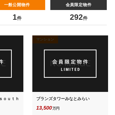
一般公開物件
会員限定物件
1
292
件
件
マンション
 ｓｏｕｔｈ
ブランズタワーみなとみらい
13,500
万円